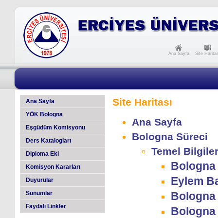
Ana Sayfa
Site Harita
Site Haritası
Ana Sayfa
YÖK Bologna
Ana Sayfa
Eşgüdüm Komisyonu
Bologna Süreci
Ders Katalogları
Temel Bilgile
Diploma Eki
Bologna 
Komisyon Kararları
Eylem Ba
Duyurular
Sunumlar
Bologna S
Faydalı Linkler
Bologna S