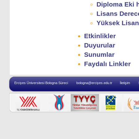
Diploma Eki h
Lisans Derece
Yüksek Lisan
Etkinlikler
Duyurular
Sunumlar
Faydalı Linkler
Erciyes Üniversitesi Bologna Süreci
bologna@erciyes.edu.tr
İletişim