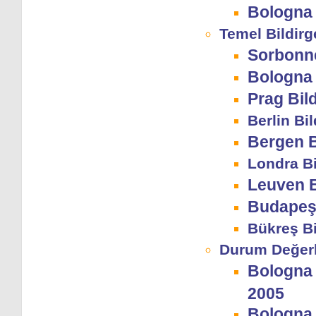
Bologna 
Temel Bildirg
Sorbonne
Bologna 
Prag Bild
Berlin Bil
Bergen B
Londra Bi
Leuven B
Budapeşt
Bükreş Bi
Durum Değerl
Bologna
2005
Bologna