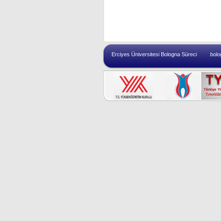
Erciyes Üniversitesi Bologna Süreci
bolo