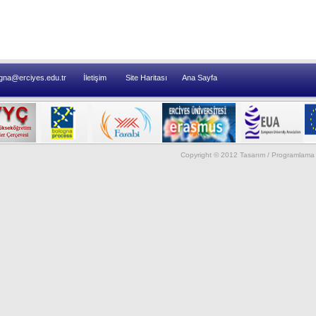
gna@erciyes.edu.tr
İletişim
Site Haritası
Ana Sayfa
Copyright © 2012 Tasarım / Programlama 